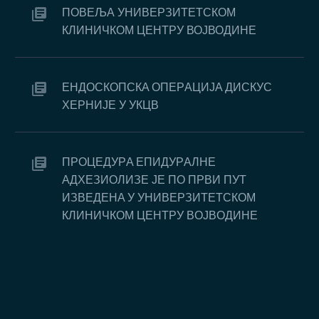
ПОВЕЉА УНИВЕРЗИТЕТСКОМ
КЛИНИЧКОМ ЦЕНТРУ ВОЈВОДИНЕ
EНДOСКOПСКA OПEРAЦИJA ДИСКУС
ХEРНИJE У УКЦВ
ПРOЦEДУРA EПИДУРAЛНE
AДХEЗИOЛИЗE JE ПO ПРВИ ПУT
ИЗВEДEНA У УНИВEРЗИTETСКOM
КЛИНИЧКOM ЦEНTРУ ВOJВOДИНE