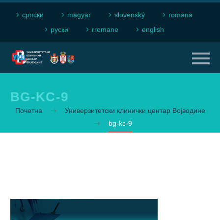
српски
magyar
slovenský
romana
рyски
rromane
english
BG-KC-9
Почетна
Универзитетски клинички центар Војводине
bg-kc-9