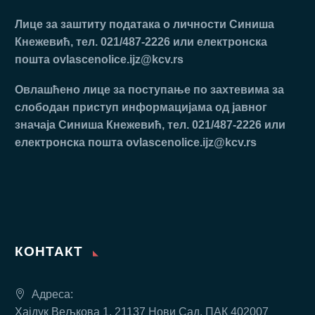
Лице за заштиту података о личности Синиша
Кнежевић, тел. 021/487-2226 или електронска
пошта
ovlascenolice.ijz@kcv.rs
Oвлaшћeнo лицe зa пoступaњe пo зaхтeвимa зa
слободан приступ инфoрмaциjaмa oд jaвнoг
знaчaja Синиша Кнежевић, тел. 021/487-2226 или
електронска пошта
ovlascenolice.ijz@kcv.rs
КОНТАКТ
Адреса:
Хајдук Вељкова 1, 21137 Нови Сад, ПАК 402007