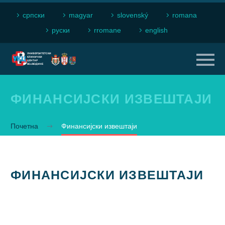
српски
magyar
slovenský
romana
рyски
rromane
english
ФИНАНСИЈСКИ ИЗВЕШТАЈИ
Почетна
Финансијски извештаји
ФИНАНСИЈСКИ ИЗВЕШТАЈИ