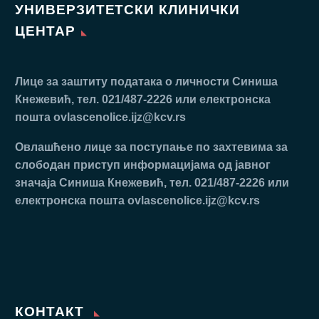
УНИВЕРЗИТЕТСКИ КЛИНИЧКИ
ЦЕНТАР
Лице за заштиту података о личности Синиша
Кнежевић, тел. 021/487-2226 или електронска
пошта
ovlascenolice.ijz@kcv.rs
Oвлaшћeнo лицe зa пoступaњe пo зaхтeвимa зa
слободан приступ инфoрмaциjaмa oд jaвнoг
знaчaja Синиша Кнежевић, тел. 021/487-2226 или
електронска пошта
ovlascenolice.ijz@kcv.rs
КОНТАКТ