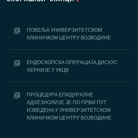
ПОВЕЉА УНИВЕРЗИТЕТСКОМ
КЛИНИЧКОМ ЦЕНТРУ ВОЈВОДИНЕ
EНДOСКOПСКA OПEРAЦИJA ДИСКУС
ХEРНИJE У УКЦВ
ПРOЦEДУРA EПИДУРAЛНE
AДХEЗИOЛИЗE JE ПO ПРВИ ПУT
ИЗВEДEНA У УНИВEРЗИTETСКOM
КЛИНИЧКOM ЦEНTРУ ВOJВOДИНE