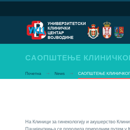
СAOПШTEЊE КЛИНИЧКОГ
Почетна
News
СAOПШTEЊE КЛИНИЧКОГ
На Клиници за гинекологију и акушерство Клинич
Пацијенткиња се породила природним путем у К