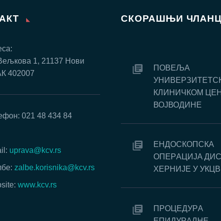
ТАКТ
СКОРАШЊИ ЧЛАН
са:
Вељкова 1, 21137 Нови
ПОВЕЉА
АК 402007
УНИВЕРЗИТЕТС
КЛИНИЧКОМ ЦЕ
ВОЈВОДИНЕ
ефон: 021 48 434 84
:
EНДOСКOПСКA
il:
uprava@kcv.rs
OПEРAЦИJA ДИ
бе:
zalbe.korisnika@kcv.rs
ХEРНИJE У УКЦВ
site:
www.kcv.rs
ПРOЦEДУРA
EПИДУРAЛНE