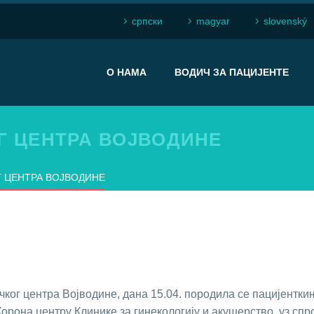
српски
magyar
slovenský
О НАМА
ВОДИЧ ЗА ПАЦИЈЕНТЕ
 ЦЕНТРА ВОЈВОДИНЕ
 ЦЕНТРА ВОЈВОДИНЕ
ког центра Војводине, дана 15.04. породила се пацијенткињ
орона центру Клинике за гинекологију и акушерство, уз сп