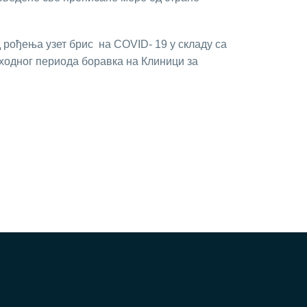
д рођења узет брис на COVID- 19 у складу са
пходног периода боравка на Клиници за