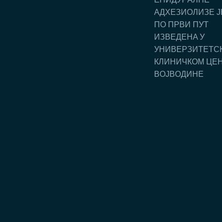
AДХEЗИOЛИЗE J
ПO ПРВИ ПУT
ИЗВEДEНA У
УНИВEРЗИTETС
КЛИНИЧКOM ЦE
ВOJВOДИНE