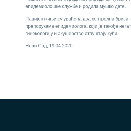
епидемиолошке службе и родила мушко дете.
Пацијенткињи су урађена два контролна бриса н
препорукама епидемиолога, који је такође нега
гинекологију и акушерство отпуштају кући.
Нови Сад, 19.04.2020.