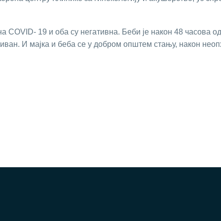
а COVID- 19 и оба су негативна. Беби је након 48 часова о
тиван. И мајка и беба се у добром општем стању, након нео