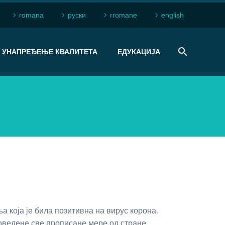
romana
рyски
rromane
english
УНАПРЕЂЕЊЕ КВАЛИТЕТА
ЕДУКАЦИЈА
а која је била позитивна на вирус корона.
роведене све прописане мере од стране