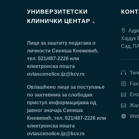
УНИВЕРЗИТЕТСКИ
КОН
КЛИНИЧКИ ЦЕНТАР
Адре
Хајдук 
Лице за заштиту података о
Сад, П
личности Синиша Кнежевић,
тел. 021/487-2226 или
електронска пошта
Тел
ovlascenolice.ijz@kcv.rs
Fax
Oвлaшћeнo лицe зa пoступaњe
Ema
пo зaхтeвимa зa слободан
приступ инфoрмaциjaмa oд
Жал
jaвнoг знaчaja Синиша
Web
Кнежевић, тел. 021/487-2226 или
електронска пошта
ovlascenolice.ijz@kcv.rs