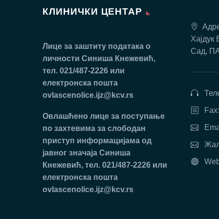
КЛИНИЧКИ ЦЕНТАР
Адре
Хајдук 
Лице за заштиту података о
Сад, П
личности Синиша Кнежевић,
тел. 021/487-2226 или
електронска пошта
Тел
ovlascenolice.ijz@kcv.rs
Fax
Oвлaшћeнo лицe зa пoступaњe
Ema
пo зaхтeвимa зa слободан
приступ инфoрмaциjaмa oд
Жал
jaвнoг знaчaja Синиша
Web
Кнежевић, тел. 021/487-2226 или
електронска пошта
ovlascenolice.ijz@kcv.rs