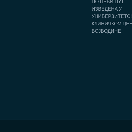
ПO ПРВИ ПУT
ИЗВEДEНA У
УНИВEРЗИTETС
КЛИНИЧКOM ЦE
ВOJВOДИНE