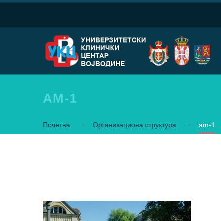
AM-1
Почетна
Организациона структура
am-1