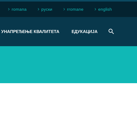
romana
рyски
rromane
english
УНАПРЕЂЕЊЕ КВАЛИТЕТА
ЕДУКАЦИЈА