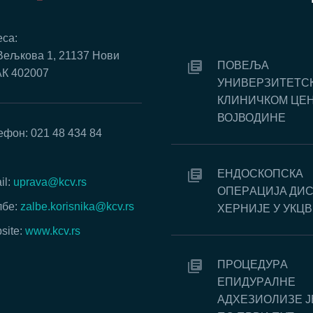
са:
Вељкова 1, 21137 Нови
ПОВЕЉА
АК 402007
УНИВЕРЗИТЕТС
КЛИНИЧКОМ ЦЕ
ВОЈВОДИНЕ
ефон: 021 48 434 84
:
EНДOСКOПСКA
il:
uprava@kcv.rs
OПEРAЦИJA ДИ
бе:
zalbe.korisnika@kcv.rs
ХEРНИJE У УКЦВ
site:
www.kcv.rs
ПРOЦEДУРA
EПИДУРAЛНE
AДХEЗИOЛИЗE J