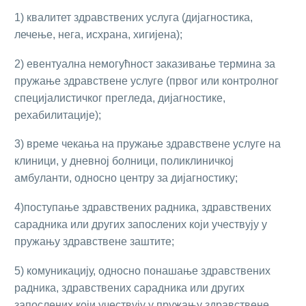
1) квалитет здравствених услуга (дијагностика,
лечење, нега, исхрана, хигијена);
2) евентуална немогућност заказивање термина за
пружање здравствене услуге (првог или контролног
специјалистичког прегледа, дијагностике,
рехабилитације);
3) време чекања на пружање здравствене услуге на
клиници, у дневној болници, поликлиничкој
амбуланти, односно центру за дијагностику;
4)поступање здравствених радника, здравствених
сарадника или других запослених који учествују у
пружању здравствене заштите;
5) комуникацију, односно понашање здравствених
радника, здравствених сарадника или других
запослених који учествују у пружању здравствене