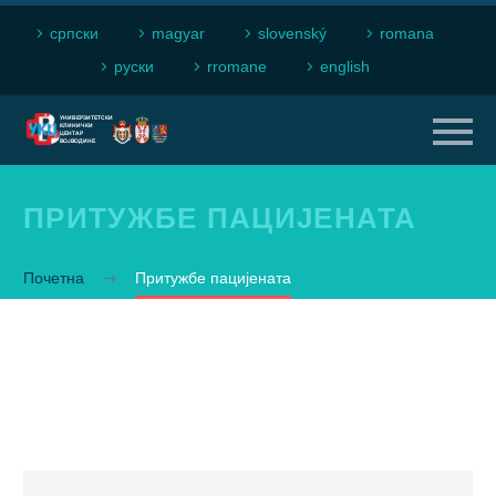
српски
magyar
slovenský
romana
рyски
rromane
english
ПРИТУЖБЕ ПАЦИЈЕНАТА
Почетна
Притужбе пацијената