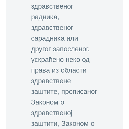
здравственог
радника,
здравственог
сарадника или
другог запосленог,
ускраћено неко од
права из области
здравствене
заштите, прописаног
Законом о
здравственој
заштити, Законом о