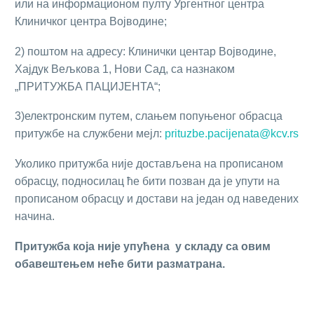
или на информационом пулту Ургентног центра
Клиничког центра Војводине;
2) поштом на адресу: Клинички центар Војводине,
Хајдук Вељкова 1, Нови Сад, са назнаком
„ПРИТУЖБА ПАЦИЈЕНТА“;
3)електронским путем, слањем попуњеног обрасца
притужбе на службени мејл:
prituzbe.pacijenata@kcv.rs
Уколико притужба није достављена на прописаном
обрасцу, подносилац ће бити позван да је упути на
прописаном обрасцу и достави на један од наведених
начина.
Притужба
која
није
упућена
у
складу
са
овим
обавештењем
неће
бити
разматрана
.