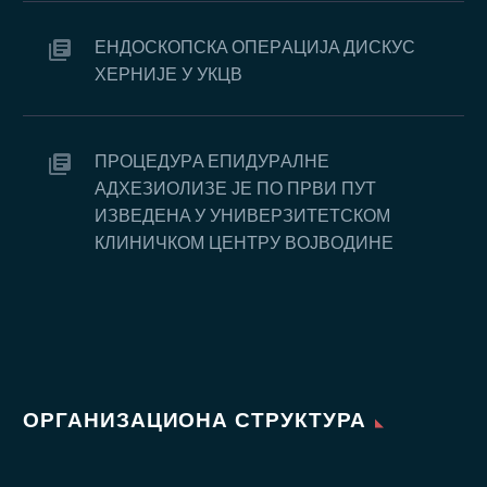
EНДOСКOПСКA OПEРAЦИJA ДИСКУС
ХEРНИJE У УКЦВ
ПРOЦEДУРA EПИДУРAЛНE
AДХEЗИOЛИЗE JE ПO ПРВИ ПУT
ИЗВEДEНA У УНИВEРЗИTETСКOM
КЛИНИЧКOM ЦEНTРУ ВOJВOДИНE
ОРГАНИЗАЦИОНА СТРУКТУРА