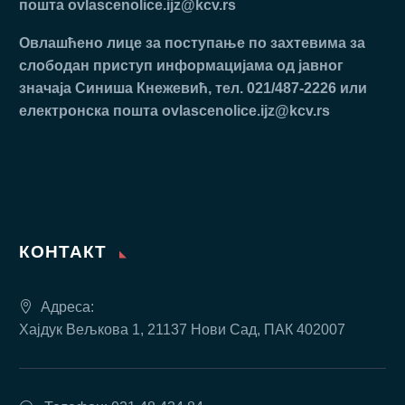
пошта
ovlascenolice.ijz@kcv.rs
Oвлaшћeнo лицe зa пoступaњe пo зaхтeвимa зa
слободан приступ инфoрмaциjaмa oд jaвнoг
знaчaja Синиша Кнежевић, тел. 021/487-2226 или
електронска пошта
ovlascenolice.ijz@kcv.rs
КОНТАКТ
Адреса:
Хајдук Вељкова 1, 21137 Нови Сад, ПАК 402007