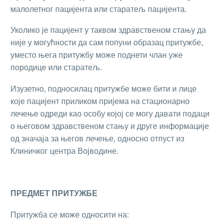
малолетног пацијента или старатељ пацијента.
Уколико је пацијент у таквом здравственом стању да
није у могућности да сам попуни образац притужбе,
уместо њега притужбу може поднети члан уже
породице или старатељ.
Изузетно, подносилац притужбе може бити и лице
које пацијент приликом пријема на стационарно
лечење одреди као особу којој се могу давати подаци
о његовом здравственом стању и друге информације
од значаја за његов лечење, односно отпуст из
Клиничког центра Војводине.
ПРЕДМЕТ ПРИТУЖБЕ
Притужба се може односити на: