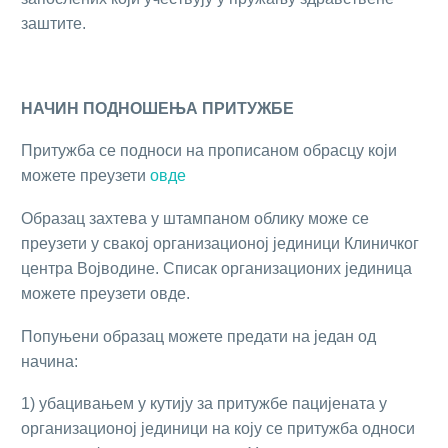
заштите.
НАЧИН ПОДНОШЕЊА ПРИТУЖБЕ
Притужба се подноси на прописаном обрасцу који
можете преузети
овде
Образац захтева у штампаном облику може се
преузети у свакој организационој јединици Клиничког
центра Војводине. Списак организационих јединица
можете преузети овде.
Попуњени образац можете предати на један од
начина:
1) убацивањем у кутију за притужбе пацијената у
организационој јединици на коју се притужба односи