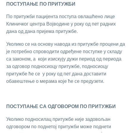
ПОСТУПАЊЕ
ПО
ПРИТУЖБИ
По притужби пацијента поступа овлашћено лице
Клиничког центра Војводине у року од пет радних
дана од дана пријема притужбе.
Уколико се на основу навода из притужбе процени да
је потребно спроводити одређене поступке у складу
са законом, а који изискују дужи период од периода
за одговор подносиоцу притужбе, подносиоцу
притужбе ће се у року од пет дана доставити
обавештење о мерама које ће се предузети.
ПОСТУПАЊЕ
СА
ОДГОВОРОМ
ПО
ПРИТУЖБИ
Уколико подносилац притужбе није задовољан
одговором по поднетој притужби може поднети