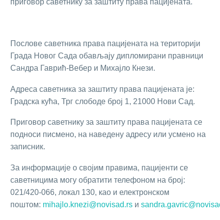
приговор саветнику за заштиту права пацијената.
Послове саветника права пацијената на територији
Града Новог Сада обављају дипломирани правници
Сандра Гаврић-Вебер и Михајло Кнези.
Адреса саветника за заштиту права пацијената је:
Градска кућа, Трг слободе број 1, 21000 Нови Сад.
Приговор саветнику за заштиту права пацијената се
подноси писмено, на наведену адресу или усмено на
записник.
За информације о својим правима, пацијенти се
саветницима могу обратити телефоном на број:
021/420-066, локал 130, као и електронском
поштом:
mihajlo.knezi@novisad.rs
и
sandra.gavric@novisa