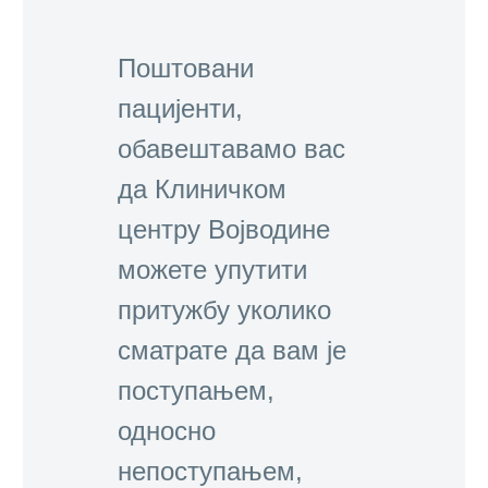
Поштовани
пацијенти,
обавештавамо вас
да Клиничком
центру Војводине
можете упутити
притужбу уколико
сматрате да вам је
поступањем,
односно
непоступањем,