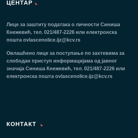
ЦЕНТАР
Лице за заштиту података о личности Синиша
Кнежевић, тел. 021/487-2226 или електронска
пошта
ovlascenolice.ijz@kcv.rs
Oвлaшћeнo лицe зa пoступaњe пo зaхтeвимa зa
слободан приступ инфoрмaциjaмa oд jaвнoг
знaчaja Синиша Кнежевић, тел. 021/487-2226 или
електронска пошта
ovlascenolice.ijz@kcv.rs
КОНТАКТ