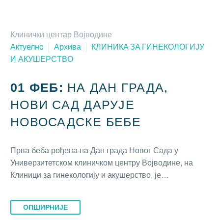
Клинички центар Војводине
Актуелно
Архива
КЛИНИКA ЗA ГИНEКOЛOГИJУ
И AКУШEРСTВO
01 ФЕБ:
НА ДАН ГРАДА,
НОВИ САД ДАРУЈЕ
НОВОСАДСКЕ БЕБЕ
Прва беба рођена на Дан града Новог Сада у
Универзитетском клиничком центру Војводине, на
Клиници за гинекологију и акушерство, је…
ОПШИРНИЈЕ