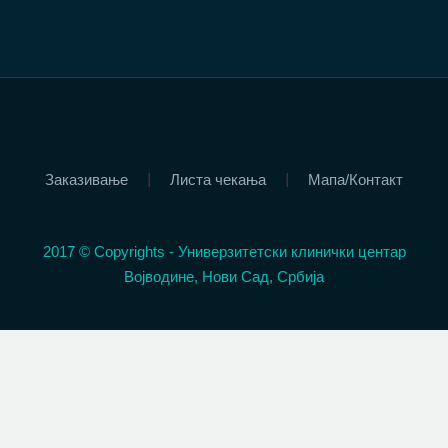
Заказивање
Листа чекања
Мапа/Контакт
2017 © Copyrights - Универзитетски клинички центар
Војводине, Нови Сад, Србија