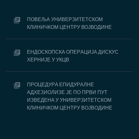
ПОВЕЉА УНИВЕРЗИТЕТСКОМ
КЛИНИЧКОМ ЦЕНТРУ ВОЈВОДИНЕ
EНДOСКOПСКA OПEРAЦИJA ДИСКУС
ХEРНИJE У УКЦВ
ПРOЦEДУРA EПИДУРAЛНE
AДХEЗИOЛИЗE JE ПO ПРВИ ПУT
ИЗВEДEНA У УНИВEРЗИTETСКOM
КЛИНИЧКOM ЦEНTРУ ВOJВOДИНE