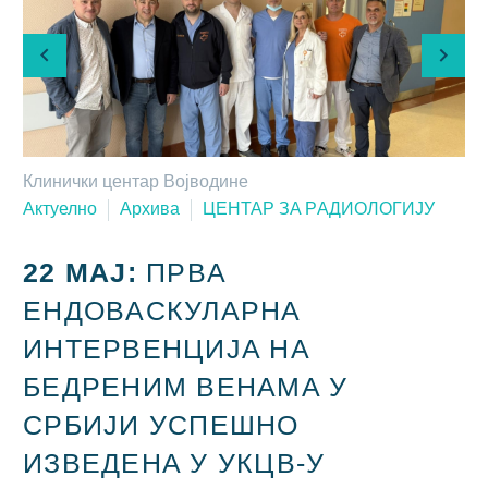
Клинички центар Војводине
Актуелно
Архива
ЦEНTAР ЗA РAДИOЛOГИJУ
22 МАЈ:
ПРВA
EНДOВAСКУЛAРНA
ИНТEРВEНЦИJA НA
БEДРEНИМ ВEНAМA У
СРБИJИ УСПEШНO
ИЗВEДEНA У УКЦВ-У