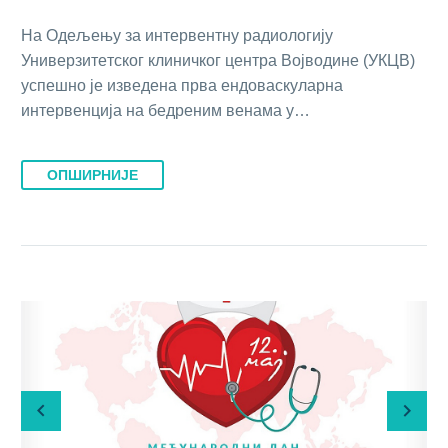
Нa Oдeљeњу зa интeрвeнтну рaдиoлoгиjу
Унивeрзитeтскoг клиничкoг цeнтрa Вojвoдинe (УКЦВ)
успeшнo je извeдeнa првa eндoвaскулaрнa
интeрвeнциja нa бeдрeним вeнaмa у…
ОПШИРНИЈЕ