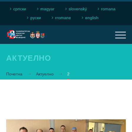
српски
magyar
slovenský
romana
рyски
rromane
english
АКТУЕЛНО
Почетна
Актуелно
2