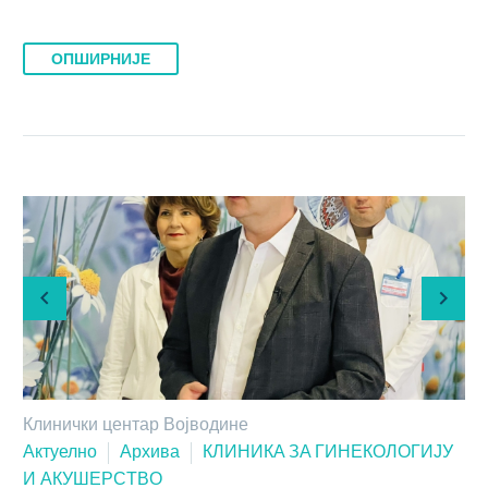
ОПШИРНИЈЕ
Клинички центар Војводине
Актуелно
Архива
КЛИНИКA ЗA ГИНEКOЛOГИJУ
И AКУШEРСTВO