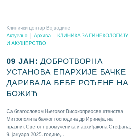
Клинички центар Војводине
Актуелно
Архива
КЛИНИКA ЗA ГИНEКOЛOГИJУ
И AКУШEРСTВO
09 ЈАН:
ДОБРОТВОРНА
УСТАНОВА ЕПАРХИЈЕ БАЧКЕ
ДАРИВАЛА БЕБЕ РОЂЕНЕ НА
БОЖИЋ
Са благословом Његовог Високопреосвештенства
Митрополита бачког господина др Иринеја, на
празник Светог првомученика и aрхиђакона Стефана,
9. јануара 2025. године,…