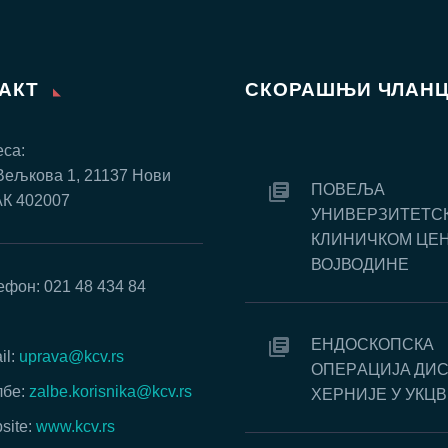
ТАКТ
СКОРАШЊИ ЧЛАН
са:
Вељкова 1, 21137 Нови
ПОВЕЉА
АК 402007
УНИВЕРЗИТЕТС
КЛИНИЧКОМ ЦЕ
ВОЈВОДИНЕ
ефон: 021 48 434 84
:
EНДOСКOПСКA
il:
uprava@kcv.rs
OПEРAЦИJA ДИ
бе:
zalbe.korisnika@kcv.rs
ХEРНИJE У УКЦВ
site:
www.kcv.rs