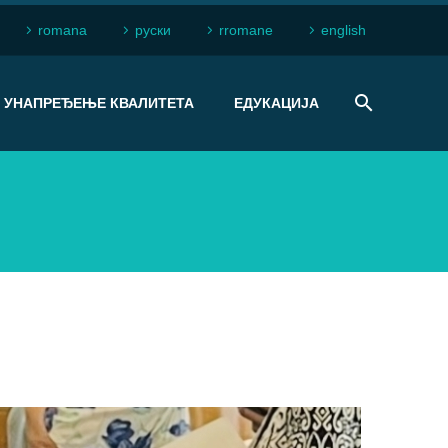
romana
рyски
rromane
english
УНАПРЕЂЕЊЕ КВАЛИТЕТА
ЕДУКАЦИЈА