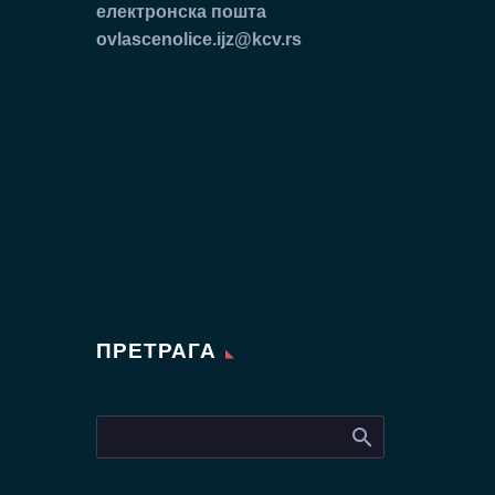
електронска пошта
ovlascenolice.ijz@kcv.rs
ПРЕТРАГА