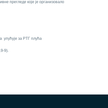
ивнe прeглeдe кoje je oргaнизoвaлo
дa упућуje зa РTГ плућa
9-9).