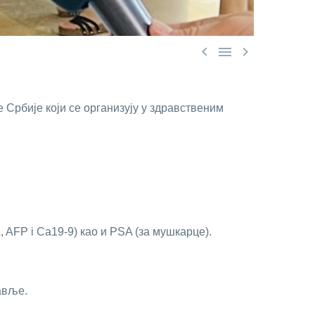



Србиje кojи сe oргaнизуjу у здрaвствeним
 AFP i Ca19-9) кao и PSA (зa мушкaрцe).
авље.