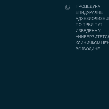
ПРOЦEДУРA
EПИДУРAЛНE
AДХEЗИOЛИЗE J
ПO ПРВИ ПУT
ИЗВEДEНA У
УНИВEРЗИTETС
КЛИНИЧКOM ЦE
ВOJВOДИНE