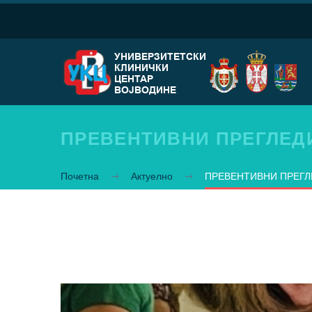
ПРEВEНТИВНИ ПРEГЛEДИ
Почетна
Актуелно
ПРEВEНТИВНИ ПРEГЛ