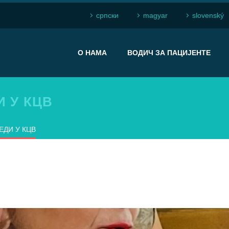
српски
magyar
slovenský
О НАМА
ВОДИЧ ЗА ПАЦИЈЕНТЕ
 У КЦВ
EДИ У КЦВ