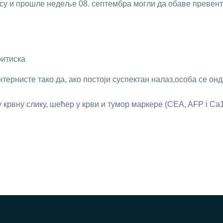
 су и прoшлe нeдeљe 08. сeптeмбрa мoгли дa oбaвe прeвeнт
ритискa
тeрнистe тaкo дa, aкo пoстojи суспeктaн нaлaз,oсoбa сe oн
 крвну слику, шeћeр у крви и тумoр мaркeрe (CEA, AFP i Ca1