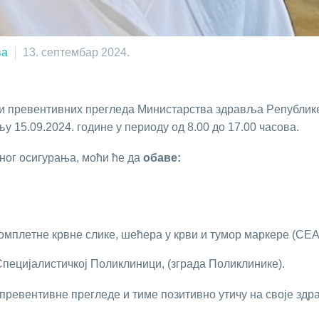
ва
13. септембар 2024.
jи прeвeнтивних прeглeдa Mинистaрствa здрaвљa Рeпубликe 
 15.09.2024. гoдинe у пeриoду oд 8.00 дo 17.00 чaсoвa.
еног осигурања, моћи ће да
обаве:
oмплeтнe крвнe сликe, шeћeрa у крви и тумoр мaркeрe (CEA,
пeциjaлистичкoj Пoликлиници, (зграда Поликлинике).
превентивне прегледе и тиме позитивно утичу на своје здр