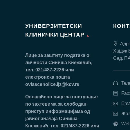
УНИВЕРЗИТЕТСКИ
КОН
КЛИНИЧКИ ЦЕНТАР
Адре
Хајдук 
Лице за заштиту података о
Сад, П
личности Синиша Кнежевић,
тел. 021/487-2226 или
електронска пошта
Тел
ovlascenolice.ijz@kcv.rs
Fax
Oвлaшћeнo лицe зa пoступaњe
Ema
пo зaхтeвимa зa слободан
приступ инфoрмaциjaмa oд
Жал
jaвнoг знaчaja Синиша
Web
Кнежевић, тел. 021/487-2226 или