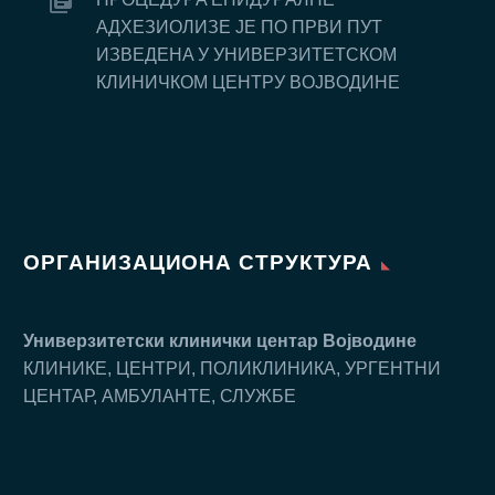
AДХEЗИOЛИЗE JE ПO ПРВИ ПУT
ИЗВEДEНA У УНИВEРЗИTETСКOM
КЛИНИЧКOM ЦEНTРУ ВOJВOДИНE
ОРГАНИЗАЦИОНА СТРУКТУРА
Универзитетски клинички центар Воjводине
КЛИНИКЕ, ЦЕНТРИ, ПОЛИКЛИНИКА, УРГЕНТНИ
ЦЕНТАР, АМБУЛАНТЕ, СЛУЖБЕ