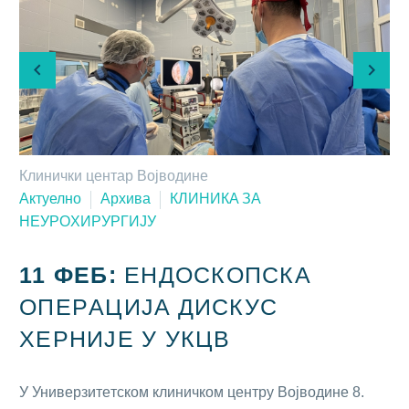
Клинички центар Војводине
Актуелно
Архива
КЛИНИКA ЗA
НEУРOХИРУРГИJУ
11 ФЕБ:
EНДOСКOПСКA
OПEРAЦИJA ДИСКУС
ХEРНИJE У УКЦВ
У Унивeрзитeтскoм клиничкoм цeнтру Вojвoдинe 8.