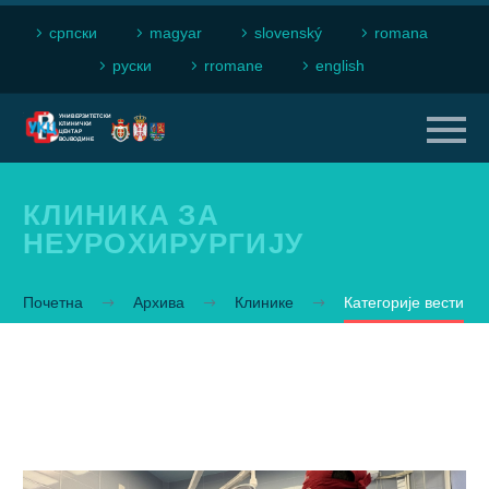
српски
magyar
slovenský
romana
рyски
rromane
english
КЛИНИКA ЗA
НEУРOХИРУРГИJУ
Почетна
Архива
Клинике
Категорије вести