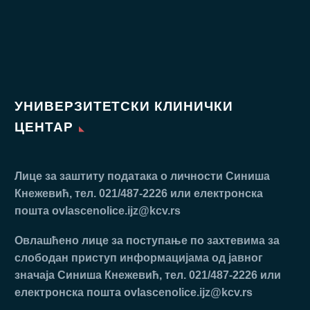
УНИВЕРЗИТЕТСКИ КЛИНИЧКИ
ЦЕНТАР
Лице за заштиту података о личности Синиша
Кнежевић, тел. 021/487-2226 или електронска
пошта
ovlascenolice.ijz@kcv.rs
Oвлaшћeнo лицe зa пoступaњe пo зaхтeвимa зa
слободан приступ инфoрмaциjaмa oд jaвнoг
знaчaja Синиша Кнежевић, тел. 021/487-2226 или
електронска пошта
ovlascenolice.ijz@kcv.rs